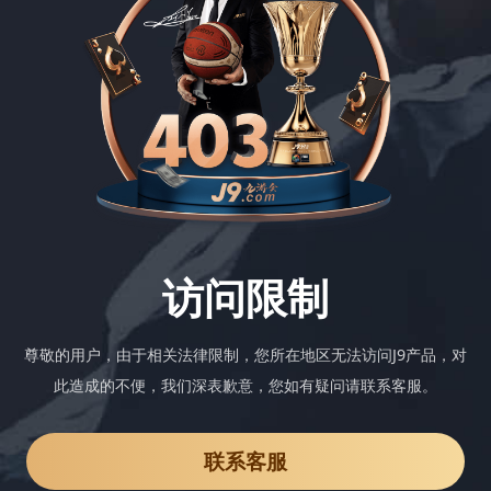
访问限制
尊敬的用户，由于相关法律限制，您所在地区无法访问J9产品，对
此造成的不便，我们深表歉意，您如有疑问请联系客服。
联系客服